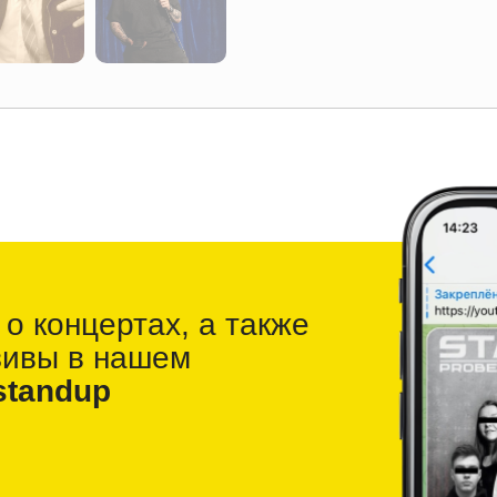
 о
концертах, а также
зивы в
нашем
standup