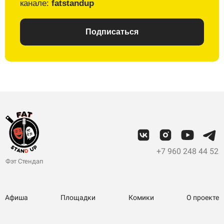
канале:
fatstandup
Подписаться
+7 960 248 44 52
Фэт Стендап
Афиша
Площадки
Комики
О проекте