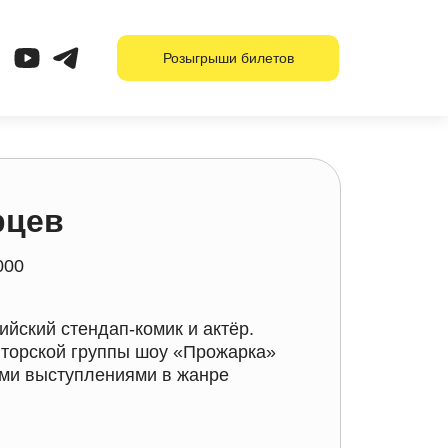
Розыгрыши билетов
рцев
000
йский стендап-комик и актёр.
вторской группы шоу «Прожарка»
ими выступлениями в жанре