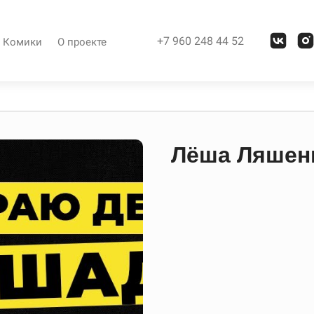
+7 960 248 44 52
Комики
О проекте
Лёша Ляшен