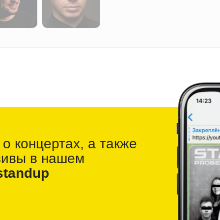
 о
концертах, а также
зивы в
нашем
standup