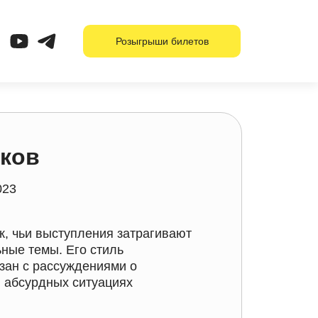
Розыгрыши билетов
аков
023
к, чьи выступления затрагивают
ные темы. Его стиль
зан с рассуждениями о
и абсурдных ситуациях