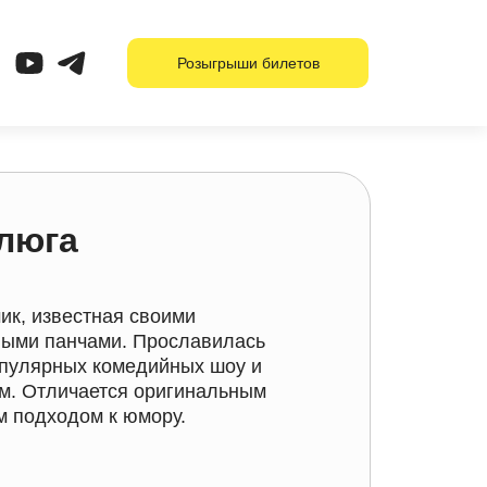
Розыгрыши билетов
люга
ик, известная своими
ными панчами. Прославилась
опулярных комедийных шоу и
м. Отличается оригинальным
м подходом к юмору.