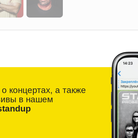
 о
концертах, а также
зивы в
нашем
standup