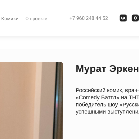
+7 960 248 44 52
Комики
О проекте
Мурат Эрке
Российский комик, врач
«Comedy Баттл» на ТНТ
победитель шоу «Русск
успешными выступления