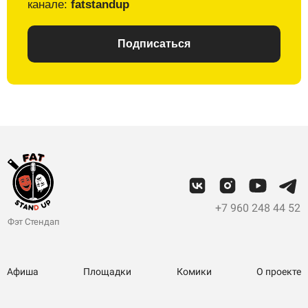
канале:
fatstandup
Подписаться
+7 960 248 44 52
Фэт Стендап
Афиша
Площадки
Комики
О проекте