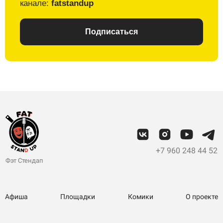
канале:
fatstandup
Подписаться
+7 960 248 44 52
Фэт Стендап
Афиша
Площадки
Комики
О проекте