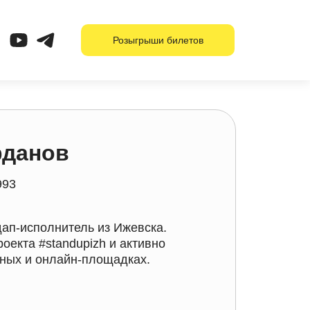
Розыгрыши билетов
рданов
993
дап-исполнитель из Ижевска.
оекта #standupizh и активно
ьных и онлайн-площадках.