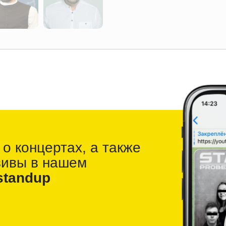
 о
концертах, а также
зивы в
нашем
standup