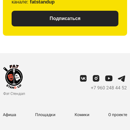
канале:
fatstandup
Подписаться
+7 960 248 44 52
Фэт Стендап
Афиша
Площадки
Комики
О проекте