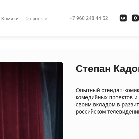
+7 960 248 44 52
Комики
О проекте
Степан Кад
Опытный стендап-комик
комедийных проектов и 
своим вкладом в разви
российском телевидени