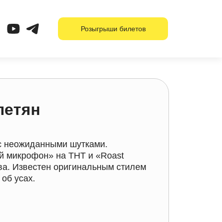
Розыгрыши билетов
петян
с неожиданными шутками.
й микрофон» на ТНТ и «Roast
ва. Известен оригинальным стилем
об усах.