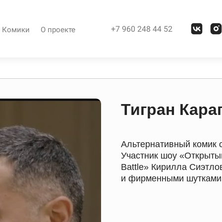
+7 960 248 44 52
Комики
О проекте
Тигран Кара
Альтернативный комик 
Участник шоу «Открыты
Battle» Кирилла Сиэтло
и фирменными шутками 