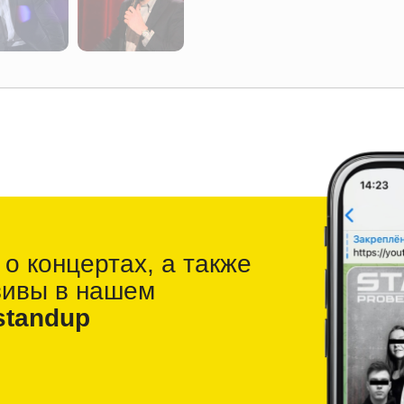
 о
концертах, а также
зивы в
нашем
standup