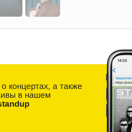
 о
концертах, а также
зивы в
нашем
standup