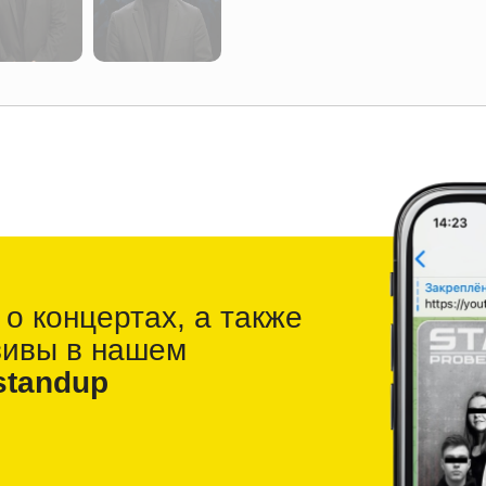
 о
концертах, а также
зивы в
нашем
standup