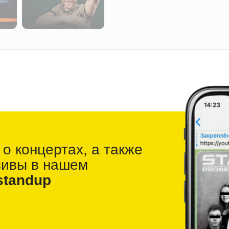
 о
концертах, а также
зивы в
нашем
standup