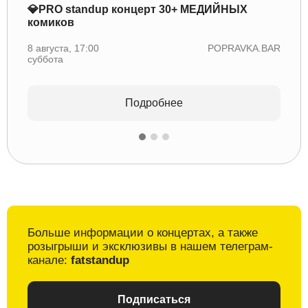
💎PRO standup концерт 30+ МЕДИЙНЫХ
комиков
🎸Ве
8 августа, 17:00
POPRAVKA.BAR
8 авгу
суббота
суббо
Подробнее
Больше информации о
концертах, а также
розыгрыши и
эксклюзивы в
нашем телеграм-
канале:
fatstandup
Подписаться