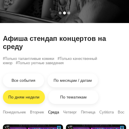
Афиша стендап концертов на
среду
#Только талантливые комики #Только
качественный
юмор #Только
уютные
заведения
Все события
По месяцам / датам
По дням недели
По тематикам
Понедельник
Вторник
Среда
Четверг
Пятница
Суббота
Воскр