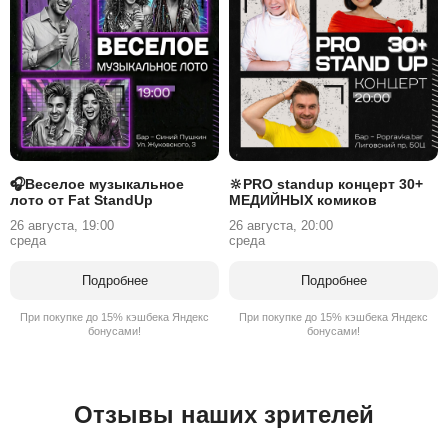
🎧Веселое музыкальное
🔆PRO standup концерт 30+
лото от Fat StandUp
МЕДИЙНЫХ комиков
26 августа, 19:00
26 августа, 20:00
среда
среда
Подробнее
Подробнее
При покупке до 15% кэшбека Яндекс
При покупке до 15% кэшбека Яндекс
бонусами!
бонусами!
Отзывы наших зрителей