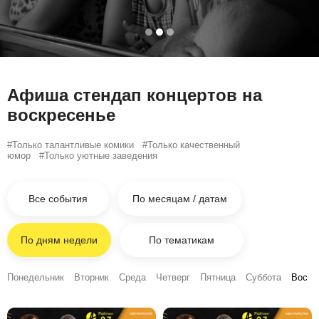
Афиша стендап концертов на
воскресенье
#Только талантливые комики #Только
качественный
юмор #Только
уютные
заведения
Все события
По месяцам / датам
По дням недели
По тематикам
Понедельник
Вторник
Среда
Четверг
Пятница
Суббота
Воскр