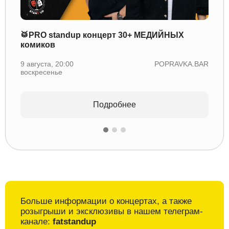
🥁PRO standup концерт 30+ МЕДИЙНЫХ
🎸Ве
комиков
10 авг
понед
9 августа, 20:00
POPRAVKA.BAR
воскресенье
Подробнее
Больше информации о
концертах, а также
розыгрыши и
эксклюзивы в
нашем телеграм-
канале:
fatstandup