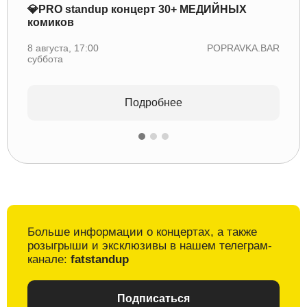
💎PRO standup концерт 30+ МЕДИЙНЫХ
комиков
🎸Ве
8 августа, 17:00
POPRAVKA.BAR
8 авгу
суббота
суббо
Подробнее
Больше информации о
концертах, а также
розыгрыши и
эксклюзивы в
нашем телеграм-
канале:
fatstandup
Подписаться