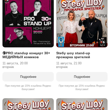
🔞PRO standup концерт 30+
Stебу шоу stand-up
МЕДИЙНЫХ комиков
прожарка зрителей
11 августа, 20:00
11 августа, 21:00
вторник
вторник
Подробнее
Подробнее
При покупке до 15% кэшбека Яндекс
При покупке до 15% кэшбека Яндекс
бонусами!
бонусами!