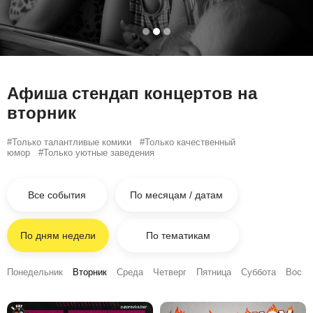
Афиша стендап концертов на
вторник
#Только талантливые комики #Только
качественный
юмор #Только
уютные
заведения
Все события
По месяцам / датам
По дням недели
По тематикам
Понедельник
Вторник
Среда
Четверг
Пятница
Суббота
Воскр